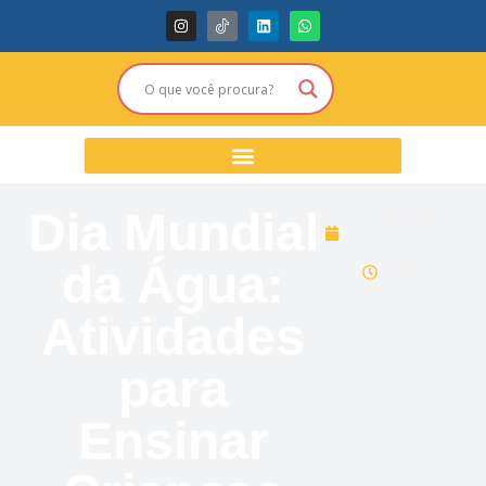
Dia Mundial
março 22,
2026
da Água:
16:55
Atividades
para
Ensinar